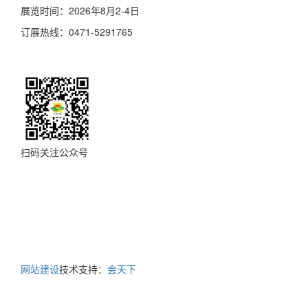
展览时间：2026年8月2-4日
订展热线：0471-5291765
扫码关注公众号
Copyright©www.nmgnyhkz.com All Rights Reserved 版权所
有 内蒙古东昭展览策划有限责任公司 本站内容受版权保护，
未经许可不得转载。
蒙ICP备19004840号-7
地址：内蒙古呼和浩特市乌兰察布东街80号伟业大厦10层 电
话：0471-5291796 传真：0471-5291780
网站建设
技术支持：
会天下