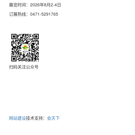
展览时间：2026年8月2-4日
订展热线：0471-5291765
扫码关注公众号
Copyright©www.nmgnyhkz.com All Rights Reserved 版权所
有 内蒙古东昭展览策划有限责任公司 本站内容受版权保护，
未经许可不得转载。
蒙ICP备19004840号-7
地址：内蒙古呼和浩特市乌兰察布东街80号伟业大厦10层 电
话：0471-5291796 传真：0471-5291780
网站建设
技术支持：
会天下